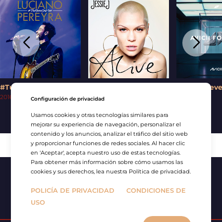
#TuMano En Vivo
Alive
Avicii Forev
2016
|
0h1
2013
|
0h3
2025
|
0h4
Configuración de privacidad
Usamos cookies y otras tecnologías similares para
mejorar su experiencia de navegación, personalizar el
contenido y los anuncios, analizar el tráfico del sitio web
y proporcionar funciones de redes sociales. Al hacer clic
en 'Aceptar', acepta nuestro uso de estas tecnologías.
Para obtener más información sobre cómo usamos las
cookies y sus derechos, lea nuestra Política de privacidad.
POLICÍA DE PRIVACIDAD
CONDICIONES DE
USO