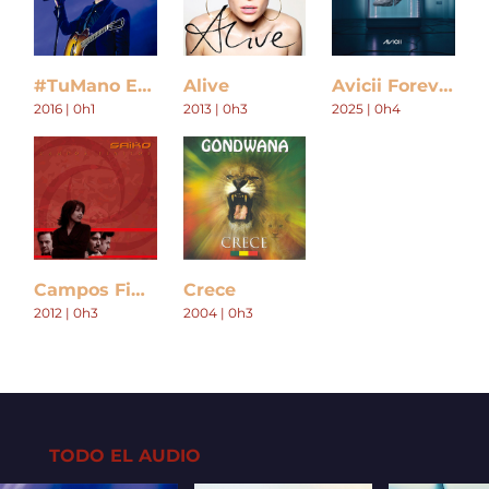
#TuMano En Vivo
Alive
Avicii Forever
2016 | 0h1
2013 | 0h3
2025 | 0h4
Campos Finitos
Crece
2012 | 0h3
2004 | 0h3
TODO EL AUDIO