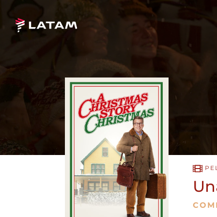
PE
Un
COM