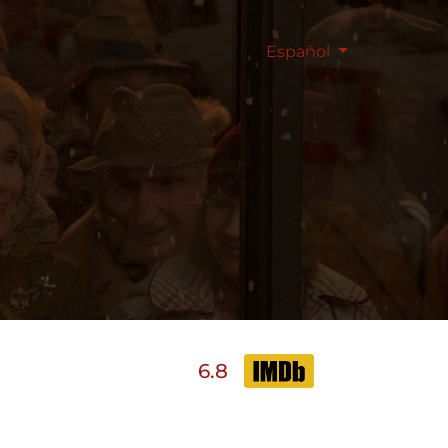
Español
6.8
d