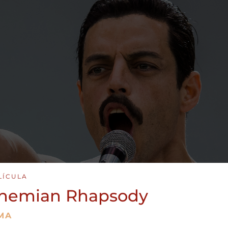
LÍCULA
hemian Rhapsody
MA