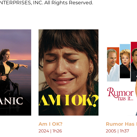
TERPRISES, INC. All Rights Reserved.
Am I OK?
Rumor Has It
2024 | 1h26
2005 | 1h37