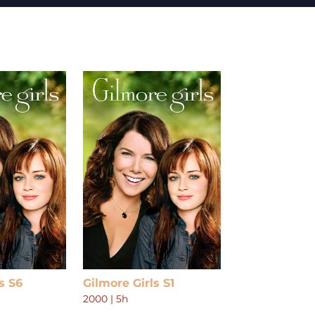
Maravilloso
2000 | 0h43
EP 5 - El gran escándalo
2000 | 0h43
s S6
Gilmore Girls S1
2000
|
5h