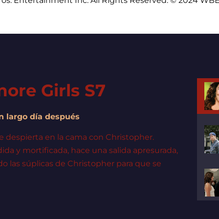
os. Entertainment Inc. All Rights Reserved. © 2024 WBE
more Girls S7
Un largo día después
se despierta en la cama con Christopher.
da y mortificada, hace una salida apresurada,
o las súplicas de Christopher para que se