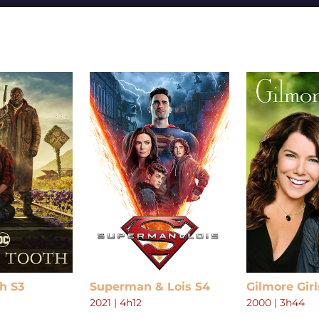
h S3
Superman & Lois S4
Gilmore Girl
2021
|
4h12
2000
|
3h44