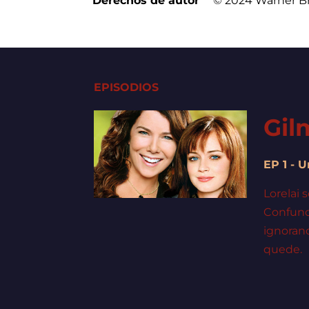
Derechos de autor
© 2024 Warner Br
EPISODIOS
Gil
EP 1 - 
Lorelai 
Confundi
ignorand
quede.