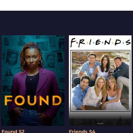
Found S2
Friends S4