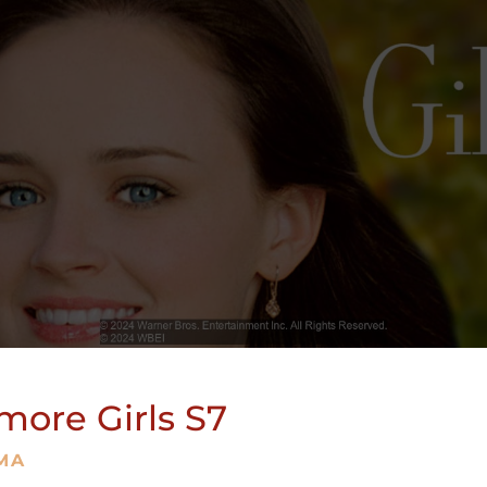
more Girls S7
MA