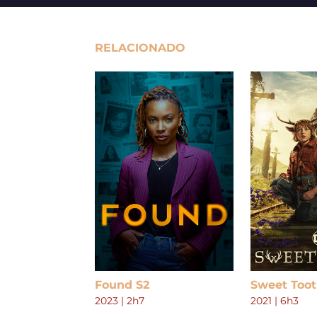
RELACIONADO
Found S2
Sweet Toot
2023
|
2h7
2021
|
6h3