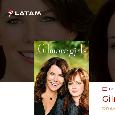
TV
Gil
DRA