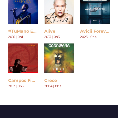
#TuMano En Vivo
Alive
Avicii Forever
2016 | 0h1
2013 | 0h3
2025 | 0h4
Campos Finitos
Crece
2012 | 0h3
2004 | 0h3