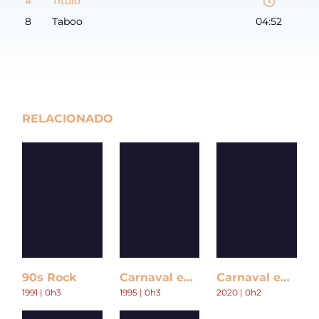
#
Título
8
Taboo
04:52
RELACIONADO
90s Rock
Carnaval en Argentina
Carnaval en Chile
1991 | 0h3
1995 | 0h3
2020 | 0h2