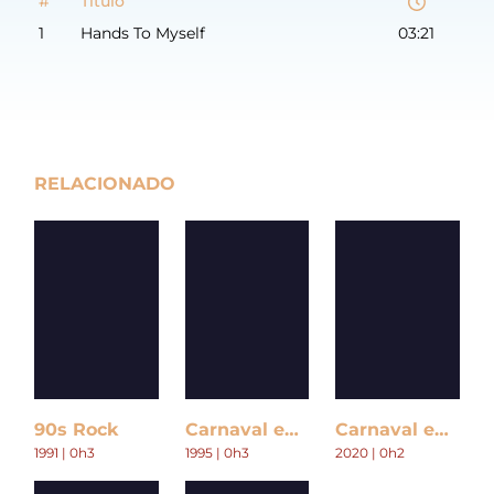
#
Título
1
Hands To Myself
03:21
RELACIONADO
90s Rock
Carnaval en Argentina
Carnaval en Chile
1991 | 0h3
1995 | 0h3
2020 | 0h2